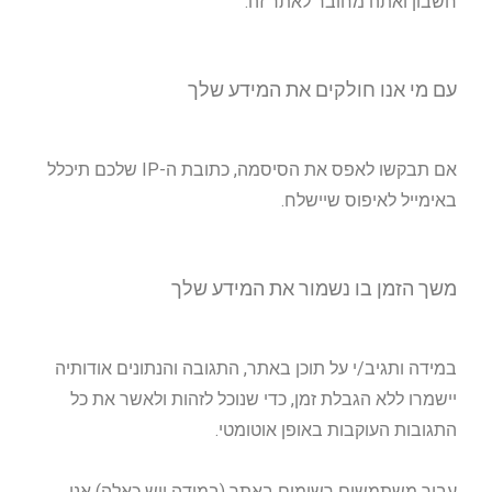
חשבון ואתה מחובר לאתר זה.
עם מי אנו חולקים את המידע שלך
אם תבקשו לאפס את הסיסמה, כתובת ה-IP שלכם תיכלל
באימייל לאיפוס שיישלח.
משך הזמן בו נשמור את המידע שלך
במידה ותגיב/י על תוכן באתר, התגובה והנתונים אודותיה
יישמרו ללא הגבלת זמן, כדי שנוכל לזהות ולאשר את כל
התגובות העוקבות באופן אוטומטי.
עבור משתמשים רשומים באתר (במידה ויש כאלה) אנו