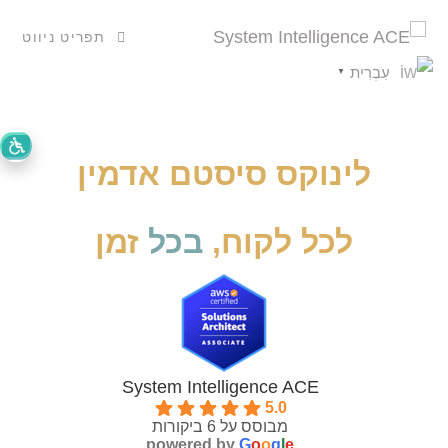
תפריט ניווט
עִבְרִית
▼
לינוקס סיסטם אדמין
לכל לקוח,
בכל
זמן
System Intelligence ACE
5.0
מבוסס על 6 ביקורות
powered by
G
o
o
g
l
e