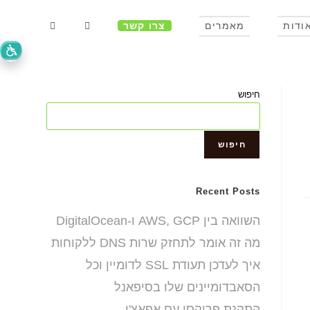
ודות
מאמרים
צרו קשר
חיפוש
חיפוש
Recent Posts
השוואה בין AWS, GCP ו-DigitalOcean
מה זה אומר לתחזק שרות DNS ללקוחות
איך לעדכן תעודת SSL לדומיין וכל
הסאבדומיינים שלו בסיפאנל
התקנת פרוקסי עם אפאצ'י