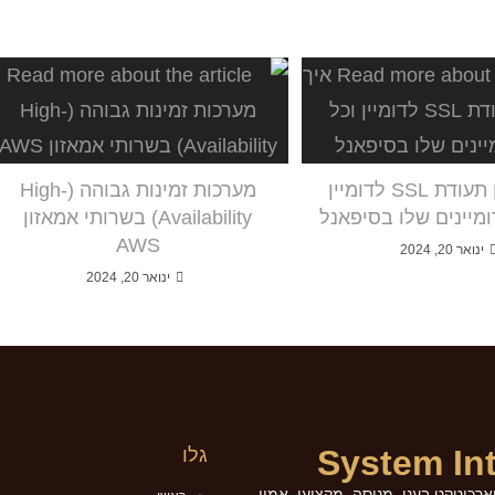
איך לעדכן תעודת SSL לדומיין
מערכות זמינות גבוהה (High-
מיינים שלו בסיפאנל
Availability) בשרותי אמאזון
AWS
ינואר 20, 2024
ינואר 20, 2024
System In
גלו
רכיטקט בענן. מנוסה, מקצועי, אמין,